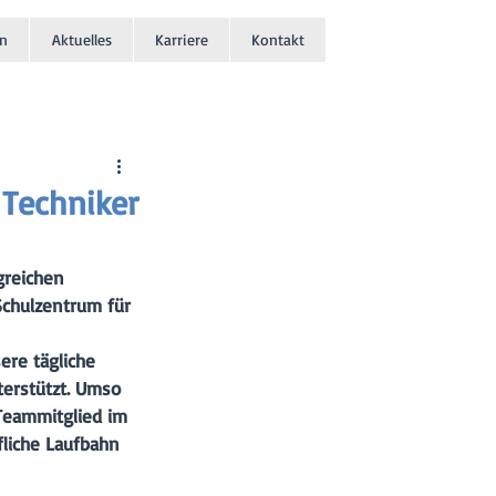
n
Aktuelles
Karriere
Kontakt
 Techniker
greichen 
Schulzentrum für 
re tägliche 
terstützt. Umso 
Teammitglied im 
liche Laufbahn 